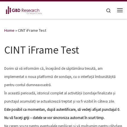
Skip to content
Search
Me
Home
»
CINT iFrame Test
CINT iFrame Test
Dorim să vă informăm că, începând de săptămâna trecută, am
implementat o noua platformă de sondaje, cu o interfață îmbunătățită
pentru contul dumneavoastră.
În această perioadă, istoricul complet al activității (sondaje finalizate și
punctajul acumulat) se actualizează treptat și va fi vizibil în câteva zile.
Este posibil ca momentan, după autentificare, să vedeți afișat punctajul 0.
Nu vă faceți griji – datele se vor sincroniza automat în scurt timp.
Ne cerem scuze pentru eventualele neplăceri și vă mulțumim pentru răbdare.