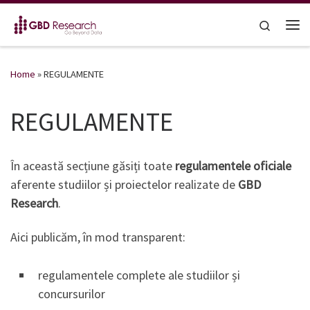
Skip to content
Search
Me
Home
»
REGULAMENTE
REGULAMENTE
În această secțiune găsiți toate
regulamentele oficiale
aferente studiilor și proiectelor realizate de
GBD
Research
.
Aici publicăm, în mod transparent:
regulamentele complete ale studiilor și
concursurilor