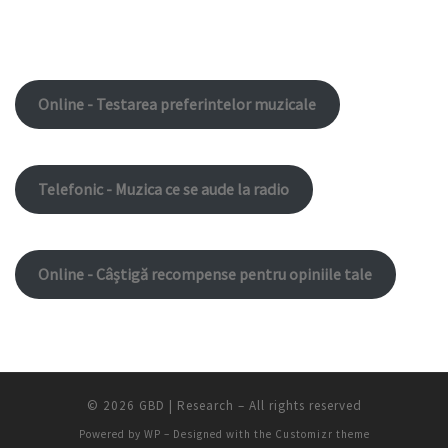
Online - Testarea preferintelor muzicale
Telefonic - Muzica ce se aude la radio
Online - Câștigă recompense pentru opiniile tale
© 2026
GBD | Research
– All rights reserved
Powered by
WP
– Designed with the
Customizr theme